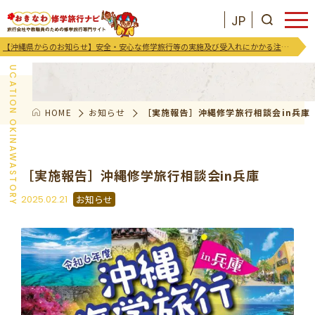
JP
お知らせ
【沖縄県からのお知らせ】安全・安心な修学旅行等の実施及び受入れにかかる注意喚起及び御協力のお願い
EDUCATION OKINAWASTORY
HOME
お知らせ
［実施報告］沖縄修学旅行相談会in兵庫
JP
お気に入りリスト
沖縄を知る
［実施報告］沖縄修学旅行相談会in兵庫
2025.02.21
お知らせ
お知らせ
プログラム
支援･イベント