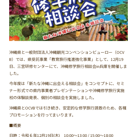
学習資料
参加者の声
安全･安心
沖縄県と一般財団法人沖縄観光コンベンションビューロー（OCV
B）では、県受託事業「教育旅行推進強化事業」として、12月19
よくあるご質問
お問い合わせ
日、三宮研修センターにて、沖縄修学旅行相談会in兵庫を開催しま
した。
このサイトについて
情報掲載について
今年度は「新たな沖縄に出会える相談会」をコンセプトに、セミ
ナー形式での県内事業者プレゼンテーションや沖縄修学旅行実施
校の体験談発表、個別の相談会を実施しました。
プライバシーポリシー
サイトマップ
沖縄県とOCVBでは引き続き、安定的な修学旅行誘致のため、各種
プロモーションを行ってまいります。
■概要
日時：令和６年12月19日(木) 10:00～13:00 / 15:00～18:00