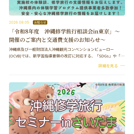
学習資料
参加者の声
2026.08.05
お知らせ
「令和8年度 沖縄修学旅行相談会in東京」～
安全･安心
開催のご案内と交通費支援のお知らせ～
沖縄県及び一般財団法人沖縄観光コンベンションビューロー
(OCVB)では、新学習指導要領の改訂に対応する、「SDGs」や「探
よくあるご質問
お問い合わせ
究学習」に関心が高まっている状況を踏まえ、「沖縄修学旅行相
詳細を見る
談会in東京」を開催いたします。探究学習…
このサイトについて
情報掲載について
プライバシーポリシー
サイトマップ