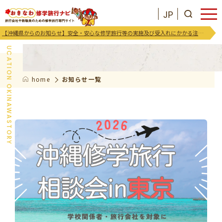
JP
お知らせ
【沖縄県からのお知らせ】安全・安心な修学旅行等の実施及び受入れにかかる注意喚起及び御協力のお願い
EDUCATION OKINAWASTORY
home
お知らせ一覧
JP
お気に入りリスト
沖縄を知る
お知らせ
プログラム
支援･イベント