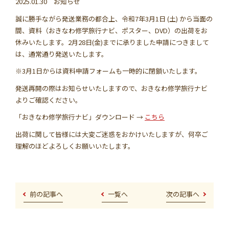
2025.01.30 お知らせ
学習資料
誠に勝手ながら発送業務の都合上、令和7年3月1日 (土) から当面の
間、資料（おきなわ修学旅行ナビ、ポスター、DVD）の出荷をお
参加者の声
休みいたします。2月28日(金)までに承りました申請につきまして
は、通常通り発送いたします。
安全･安心
※3月1日からは資料申請フォームも一時的に閉鎖いたします。
発送再開の際はお知らせいたしますので、おきなわ修学旅行ナビ
よりご確認ください。
よくあるご質問
お問い合わせ
「おきなわ修学旅行ナビ」ダウンロード →
こちら
出荷に関して皆様には大変ご迷惑をおかけいたしますが、何卒ご
このサイトについて
情報掲載について
理解のほどよろしくお願いいたします。
プライバシーポリシー
サイトマップ
前の記事へ
一覧へ
次の記事へ