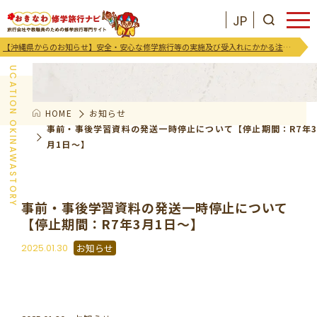
JP
お知らせ
【沖縄県からのお知らせ】安全・安心な修学旅行等の実施及び受入れにかかる注意喚起及び御協力のお願い
EDUCATION OKINAWASTORY
HOME
お知らせ
JP
お気に入りリスト
事前・事後学習資料の発送一時停止について【停止期間：R7年
月1日～】
沖縄を知る
事前・事後学習資料の発送一時停止について
お知らせ
【停止期間：R7年3月1日～】
2025.01.30
お知らせ
プログラム
支援･イベント