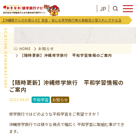
JP
お知らせ
【沖縄県からのお知らせ】安全・安心な修学旅行等の実施及び受入れにかかる注意喚起及び御協力のお願い
EDUCATION OKINAWASTORY
HOME
お知らせ
JP
お気に入りリスト
【随時更新】沖縄修学旅行 平和学習情報のご案内
沖縄を知る
【随時更新】沖縄修学旅行 平和学習情報の
ご案内
お知らせ
2022.09.01
平和学習
お知らせ
プログラム
修学旅行ではどのような平和学習をご希望ですか？
支援･イベント
沖縄修学旅行では様々な視点で幅広く 平和学習に取組む事ができ
ます。