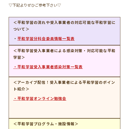
学習資料
▽下記よりぜひご参考下さい▽
参加者の声
＜平和学習の流れや受入事業者の対応可能な平和学習に
ついて＞
安全･安心
・
平和学習分科会委員情報一覧表
＜平和学習受入事業者による感染対策・対応可能な平和
学習＞
よくあるご質問
お問い合わせ
・平和学習受入事業者感染対策一覧表
このサイトについて
情報掲載について
＜アーカイブ配信！受入事業者による平和学習のポイン
ト紹介＞
プライバシーポリシー
サイトマップ
・平和学習オンライン勉強会
＜平和学習プログラム・施設情報＞