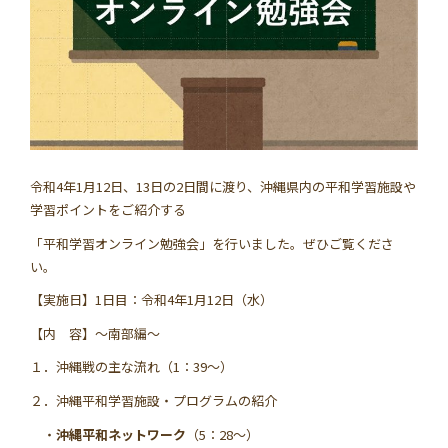
学習資料
参加者の声
安全･安心
令和4年1月12日、13日の2日間に渡り、沖縄県内の平和学習施設や
よくあるご質問
お問い合わせ
学習ポイントをご紹介する
「平和学習オンライン勉強会」を行いました。ぜひご覧くださ
このサイトについて
情報掲載について
い。
【実施日】1日目：令和4年1月12日（水）
プライバシーポリシー
サイトマップ
【内 容】～南部編～
１．沖縄戦の主な流れ（1：39～）
２．沖縄平和学習施設・プログラムの紹介
・
沖縄平和ネットワーク
（5：28～）