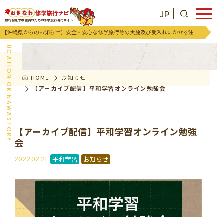
JP
お知らせ
【沖縄県からのお知らせ】安全・安心な修学旅行等の実施及び受入れにかかる注意喚起及び御協力のお願い
EDUCATION OKINAWASTORY
HOME
お知らせ
JP
お気に入りリスト
【アーカイブ配信】平和学習オンライン勉強会
沖縄を知る
【アーカイブ配信】平和学習オンライン勉強
会
お知らせ
2022.02.21
平和学習
お知らせ
プログラム
支援･イベント