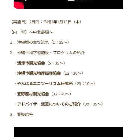
【実施日】2日目：令和4年1月13日（木）
【内 容】～中北部編～
１．沖縄戦の主な流れ（1：25～）
２．沖縄平和学習施設・プログラムの紹介
・
浦添市観光協会
（5：35～）
・
沖縄市観光物産振興協会
（12：30～）
・
やんばるエコツーリズム研究所
（23：10～）
・
宜野座村観光協会
（32：40～）
・
アドバイザー派遣についてのご紹介
（39：35～）
３．質疑応答