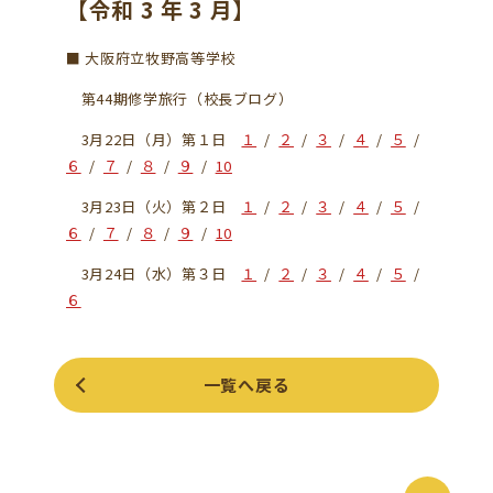
【令和 3 年 3 月】
■ 大阪府立牧野高等学校
第44期修学旅行（校長ブログ）
3月22日（月）第１日
１
/
２
/
３
/
４
/
５
/
６
/
７
/
８
/
９
/
10
3月23日（火）第２日
１
/
２
/
３
/
４
/
５
/
６
/
７
/
８
/
９
/
10
3月24日（水）第３日
１
/
２
/
３
/
４
/
５
/
６
一覧へ戻る