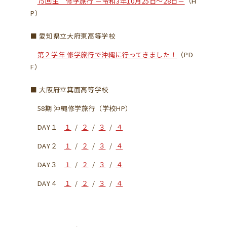
75回生 修学旅行 －令和3年10月25日～28日－
（H
P）
■ 愛知県立大府東高等学校
第２学年 修学旅行で沖縄に行ってきました！
（PD
F）
■ 大阪府立箕面高等学校
58期 沖縄修学旅行（学校HP）
DAY１
１
/
２
/
３
/
４
DAY２
１
/
２
/
３
/
４
DAY３
１
/
２
/
３
/
４
DAY４
１
/
２
/
３
/
４