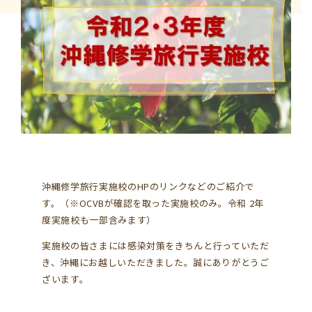
学習資料
参加者の声
安全･安心
よくあるご質問
お問い合わせ
このサイトについて
情報掲載について
沖縄修学旅行実施校のHPのリンクなどのご紹介で
す。（※OCVBが確認を取った実施校のみ。令和 2年
度実施校も一部含みます）
プライバシーポリシー
サイトマップ
実施校の皆さまには感染対策をきちんと行っていただ
き、沖縄にお越しいただきました。誠にありがとうご
ざいます。