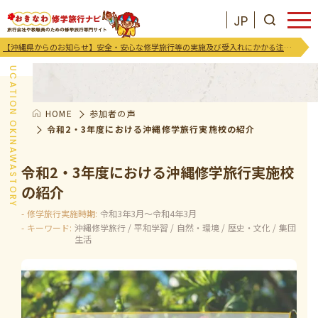
JP
修学旅行参加者の声
【沖縄県からのお知らせ】安全・安心な修学旅行等の実施及び受入れにかかる注意喚起及び御協力のお願い
EDUCATION OKINAWASTORY
HOME
参加者の声
JP
お気に入りリスト
令和2・3年度における沖縄修学旅行実施校の紹介
令和2・3年度における沖縄修学旅行実施校
沖縄を知る
の紹介
お知らせ
修学旅行実施時期:
令和3年3月～令和4年3月
キーワード:
沖縄修学旅行
平和学習
自然・環境
歴史・文化
集団
生活
プログラム
支援･イベント