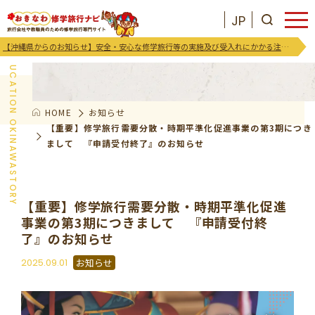
JP
お知らせ
【沖縄県からのお知らせ】安全・安心な修学旅行等の実施及び受入れにかかる注意喚起及び御協力のお願い
EDUCATION OKINAWASTORY
HOME
お知らせ
JP
お気に入りリスト
【重要】修学旅行需要分散・時期平準化促進事業の第3期につき
まして 『申請受付終了』のお知らせ
沖縄を知る
【重要】修学旅行需要分散・時期平準化促進
お知らせ
事業の第3期につきまして 『申請受付終
了』のお知らせ
プログラム
2025.09.01
お知らせ
支援･イベント