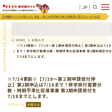
JP
お知らせ
【沖縄県からのお知らせ】安全・安心な修学旅行等の実施及び受入れにかかる注意喚起及び御協力のお願い
EDUCATION OKINAWASTORY
HOME
お知らせ
JP
お気に入りリスト
※7/14更新※【7/19～第２期申請受付停止】第2期申込は7/18
まで！修学旅行需要分散・時期平準化促進事業 第2期申請受付
7/18までとします。
沖縄を知る
お知らせ
※7/14更新※【7/19～第２期申請受付停
止】第2期申込は7/18まで！修学旅行需要分
プログラム
散・時期平準化促進事業 第2期申請受付を
7/18までとします。
支援･イベント
2025.07.14
お知らせ