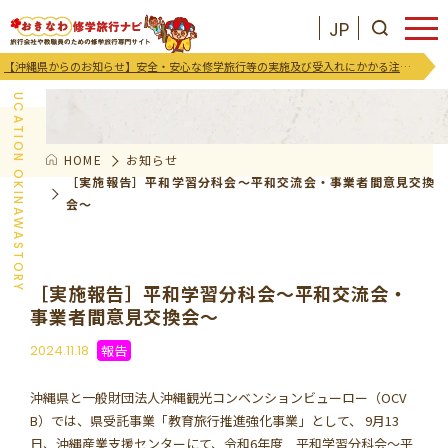
JP
お知らせ
【沖縄県からのお知らせ】安全・安心な修学旅行等の実施及び受入れにかかる注意喚起及び御協力のお願い
EDUCATION OKINAWASTORY
HOME
お知らせ
JP
お気に入りリスト
［実施報告］平和学習分科会～平和交流会・事業者間意見交換
会～
沖縄を知る
［実施報告］平和学習分科会～平和交流会・
お知らせ
事業者間意見交換会～
2024.11.18
報告
プログラム
沖縄県と一般財団法人沖縄観光コンベンションビューロー（OCV
支援･イベント
B）では、県受託事業「教育旅行推進強化事業」として、 9月13
日、沖縄産業支援センターにて、令和6年度 平和学習分科会～平