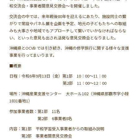
学習資料
和交流会・事業者間意見交換会～を開催しました。
交流会の中では、来年戦後80年を迎えるにあたり、施設同士の繋
参加者の声
がりで常設やパネル展を企画を予定、地元の子どもたちへの取組
みも大事さや地域でもアプローチして繋いでいかなければならな
い、といった意見も出され活発な意見交換会となりました。
安全･安心
沖縄県とOCVB では引き続き、沖縄の修学旅行に関する様々な支援
事業を行ってまいります。
よくあるご質問
お問い合わせ
■概要
日程：令和6年9月13日（金）第1部 10：00～11：00
このサイトについて
情報掲載について
第2部 11：00～12：00
場所：沖縄産業支援センター 大ホール102（沖縄県那覇市字小禄
プライバシーポリシー
サイトマップ
1831番地1）
参加事業者数：第1部 11名
第2部 6事業者8名
内容：第1部 平和学習受入事業者からの取組み説明
第2部 事業者間意見交換会