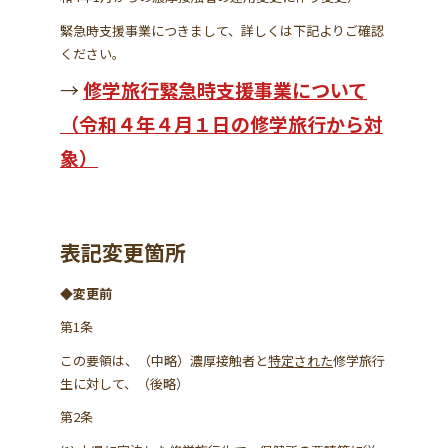
学習資料
緊急時支援事業につきまして、詳しくは下記よりご確認
ください。
参加者の声
→
修学旅行緊急時支援事業について
（令和４年４月１日の修学旅行から対
安全･安心
象）
よくあるご質問
お問い合わせ
表記変更箇所
このサイトについて
情報掲載について
◆
変更前
プライバシーポリシー
サイトマップ
第1条
この要領は、（中略）濃厚接触者と
特定された
修学旅行
生に対して、（後略）
第2条