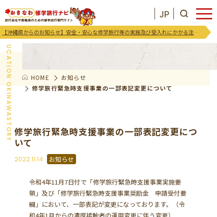
JP
お知らせ
【沖縄県からのお知らせ】安全・安心な修学旅行等の実施及び受入れにかかる注意喚起及び御協力のお願い
EDUCATION OKINAWASTORY
HOME
お知らせ
JP
お気に入りリスト
修学旅行緊急時支援事業の一部表記変更について
沖縄を知る
修学旅行緊急時支援事業の一部表記変更につ
いて
お知らせ
2022.11.14
お知らせ
プログラム
令和4年11月7日付で「修学旅行緊急時支援事業実施要
領」及び「修学旅行緊急時支援事業奨励金 申請受付要
支援･イベント
綱」において、一部表記が変更になっております。（令
和4年1月からの濃厚接触者の運用変更に伴う変更）