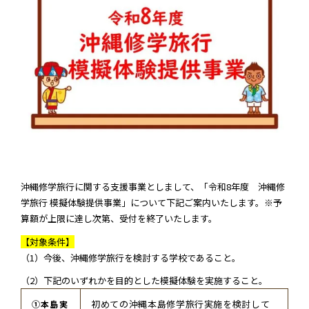
学習資料
参加者の声
安全･安心
よくあるご質問
お問い合わせ
このサイトについて
情報掲載について
沖縄修学旅行に関する支援事業としまして、「令和8年度 沖縄修
学旅行 模擬体験提供事業」について下記ご案内いたします。※予
算額が上限に達し次第、受付を終了いたします。
プライバシーポリシー
サイトマップ
【対象条件】
（1）今後、沖縄修学旅行を検討する学校であること。
（2）下記のいずれかを目的とした模擬体験を実施すること。
初めての沖縄本島修学旅行実施を検討して
①本島実