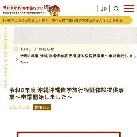
JP
お知らせ
【沖縄県からのお知らせ】安全・安心な修学旅行等の実施及び受入れにかかる注意喚起及び御協力のお願い
EDUCATION OKINAWASTORY
HOME
お知らせ
JP
お気に入りリスト
令和8年度 沖縄沖縄修学旅行模擬体験提供事業～申請開始しま
た～
沖縄を知る
令和8年度 沖縄沖縄修学旅行模擬体験提供事
お知らせ
業～申請開始しました～
2026.05.25
お知らせ
プログラム
支援･イベント