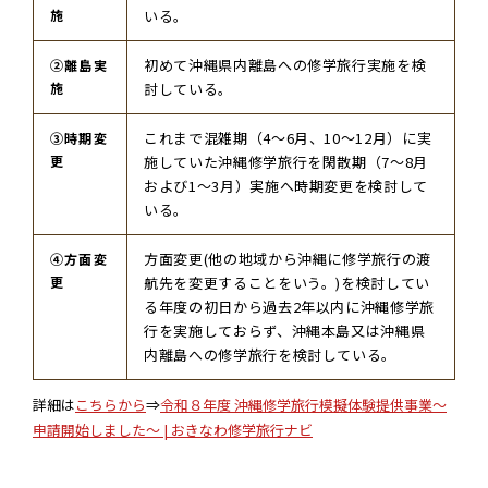
施
いる。
初めて沖縄県内離島への修学旅行実施を検
②離島実
施
討している。
これまで混雑期（4～6月、10～12月）に実
③時期変
更
施していた沖縄修学旅行を閑散期（7～8月
および1～3月）実施へ時期変更を検討して
いる。
方面変更(他の地域から沖縄に修学旅行の渡
④方面変
更
航先を変更することをいう。)を検討してい
る年度の初日から過去2年以内に沖縄修学旅
行を実施しておらず、沖縄本島又は沖縄県
内離島への修学旅行を検討している。
詳細は
こちらから
⇒
令和８年度 沖縄修学旅行模擬体験提供事業～
申請開始しました～ | おきなわ修学旅行ナビ