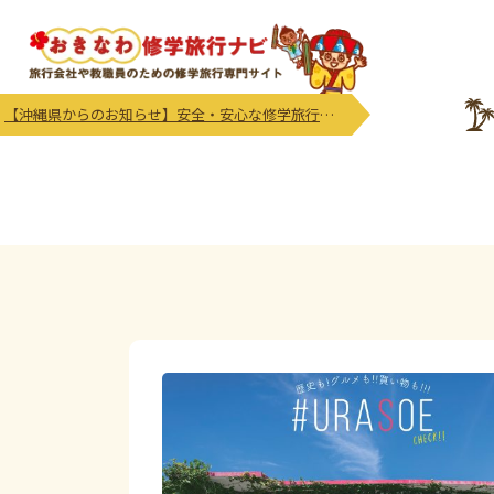
【沖縄県からのお知らせ】安全・安心な修学旅行等の実施及び受入れにかかる注意喚起及び御協力のお願い