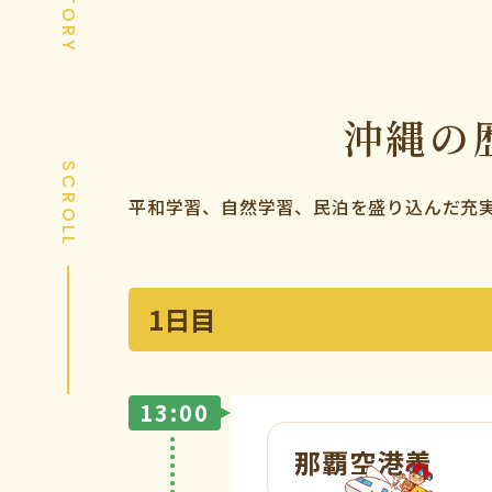
沖縄の
SCROLL
平和学習、自然学習、民泊を盛り込んだ
充
1日目
13:00
那覇空港着