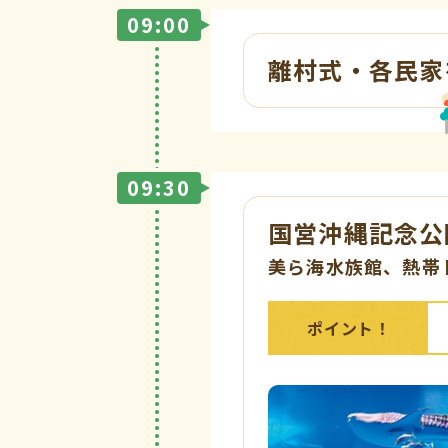
09:00
離村式・各民家
09:30
国営沖縄記念公
美ら海水族館、熱帯
ポイント！