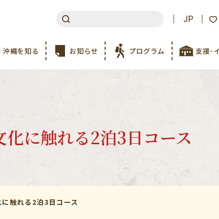
JP
沖縄を知る
お知らせ
プログラム
支援･
文化に触れる2泊3日コース
に触れる2泊3日コース