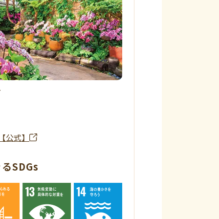
ー
【公式】
るSDGs