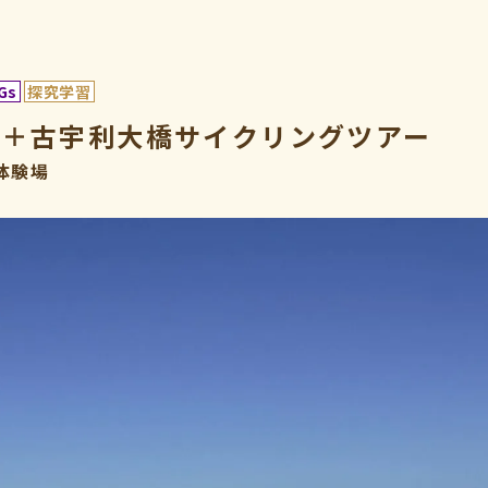
Gs
探究学習
島＋古宇利大橋サイクリングツアー
体験場