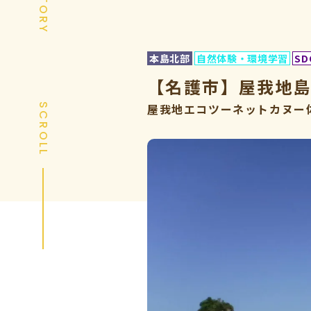
本島北部
自然体験・環境学習
SD
【名護市】屋我地
屋我地エコツーネットカヌー
SCROLL