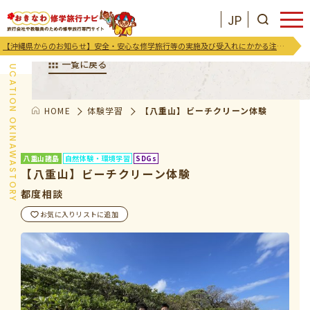
JP
体験学習プログラム
【沖縄県からのお知らせ】安全・安心な修学旅行等の実施及び受入れにかかる注意喚起及び御協力のお願い
EDUCATION OKINAWASTORY
一覧に戻る
HOME
体験学習
【八重山】ビーチクリーン体験
JP
お気に入りリスト
八重山諸島
自然体験・環境学習
SDGs
沖縄を知る
【八重山】ビーチクリーン体験
都度相談
お知らせ
お気に入りリストに追加
プログラム
支援･イベント