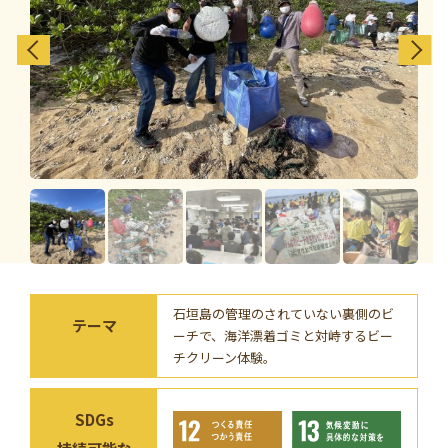
学習資料
参加者の声
安全･安心
よくあるご質問
お問い合わせ
このサイトについて
情報掲載について
石垣島の管理のされていない裏側のビ
プライバシーポリシー
サイトマップ
テーマ
ーチで、海洋漂着ゴミと対峙するビー
チクリーン体験。
SDGs