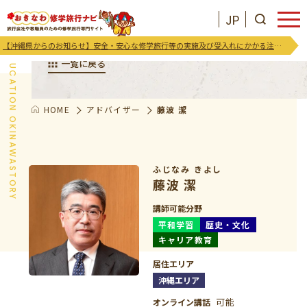
JP
アドバイザーのご紹介
【沖縄県からのお知らせ】安全・安心な修学旅行等の実施及び受入れにかかる注意喚起及び御協力のお願い
EDUCATION OKINAWASTORY
一覧に戻る
HOME
アドバイザー
藤波 潔
JP
お気に入りリスト
沖縄を知る
ふじなみ きよし
藤波 潔
お知らせ
講師可能分野
平和学習
歴史・文化
キャリア教育
プログラム
居住エリア
支援･イベント
沖縄エリア
可能
オンライン講話