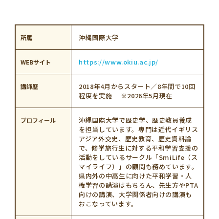
学習資料
参加者の声
沖縄国際大学
所属
https://www.okiu.ac.jp/
WEBサイト
安全･安心
2018年4月からスタート／8年間で10回
講師歴
程度を実施 ※2026年5月現在
よくあるご質問
お問い合わせ
沖縄国際大学で歴史学、歴史教員養成
プロフィール
このサイトについて
情報掲載について
を担当しています。専門は近代イギリス
アジア外交史、歴史教育、歴史資料論
で、修学旅行生に対する平和学習支援の
プライバシーポリシー
サイトマップ
活動をしているサークル「SmiLife（ス
マイライフ）」の顧問も務めています。
県内外の中高生に向けた平和学習・人
権学習の講演はもちろん、先生方やPTA
向けの講演、大学関係者向けの講演も
おこなっています。