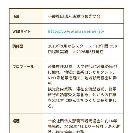
学習資料
一般社団法人浦添市観光協会
所属
参加者の声
https://www.urasoenavi.jp/
WEBサイト
安全･安心
2013年9月からスタート／13年間で50
講師歴
回程度実施 ※2026年5月現在
よくあるご質問
お問い合わせ
沖縄在住33年。大学時代に沖縄の民俗
プロフィール
に触れ、地域計画系コンサルタント、
NPO活動等を経て、地域観光協会に勤
このサイトについて
情報掲載について
務。
観光案内業務、滞在交流型観光、修学
旅行の誘客受入等含め、外からの目線
プライバシーポリシー
サイトマップ
を忘れずに観光まちづくりに長年携わ
る。
一般社団法人那覇市観光協会に約16年
経歴
勤務後、2020年4月より一般社団法人浦
添市観光協会に勤務。