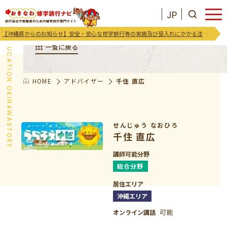
JP
アドバイザーのご紹介
【沖縄県からのお知らせ】安全・安心な修学旅行等の実施及び受入れにかかる注意喚起及び御協力のお願い
EDUCATION OKINAWASTORY
一覧に戻る
HOME
アドバイザー
千住 直広
JP
お気に入りリスト
沖縄を知る
せんじゅう なおひろ
千住 直広
お知らせ
講師可能分野
総合分野
プログラム
居住エリア
沖縄エリア
支援･イベント
可能
オンライン講話