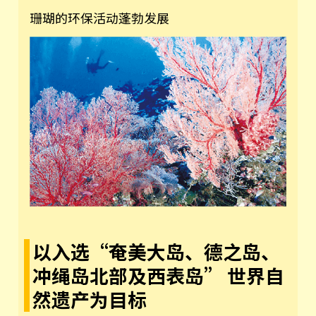
珊瑚的环保活动蓬勃发展
以入选“奄美大岛、德之岛、
冲绳岛北部及西表岛” 世界自
然遗产为目标