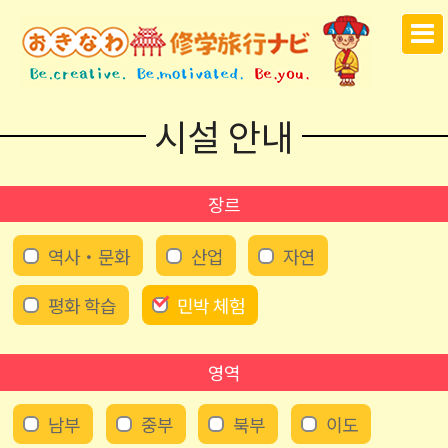
시설 안내
장르
역사・문화
산업
자연
평화 학습
민박 체험
영역
남부
중부
북부
이도