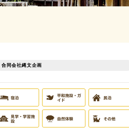
平和施設・ガ
宿泊
民泊
イド
見学・学習施
自然体験
その他
設