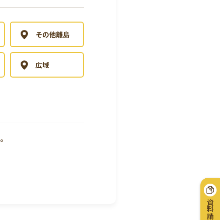
その他離島
広域
。
資料請求