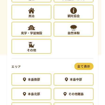
学習資料
民泊
観光協会
参加者の声
安全･安心
見学・学習施設
自然体験
よくあるご質問
お問い合わせ
その他
このサイトについて
情報掲載について
全て表示
エリア
プライバシーポリシー
サイトマップ
本島南部
本島中部
本島北部
その他離島