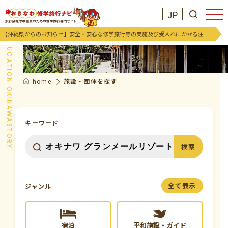
JP
施設・団体を探す
【沖縄県からのお知らせ】安全・安心な修学旅行等の実施及び受入れにかかる注意喚起及び御協力のお願い
EDUCATION OKINAWASTORY
home
施設・団体を探す
JP
お気に入りリスト
沖縄を知る
キーワード
検索
お知らせ
プログラム
全て表示
ジャンル
支援･イベント
宿泊
平和施設・ガイド